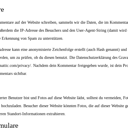
re
entare auf der Website schreiben, sammeln wir die Daten, die im Kommenta
ußerdem die IP-Adresse des Besuchers und den User-Agent-String (damit wird
die Erkennung von Spam zu unterstützen.
dresse kann eine anonymisierte Zeichenfolge erstellt (auch Hash genannt) und
rden, um zu prüfen, ob du diesen benutzt. Die Datenschutzerklärung des Gravat
tomattic.com/privacy/. Nachdem dein Kommentar freigegeben wurde, ist dein Prof
entars sichtbar.
erter Benutzer bist und Fotos auf diese Website lädst, solltest du vermeiden, F
ochzuladen. Besucher dieser Website könnten Fotos, die auf dieser Website ge
eren Standort-Informationen extrahieren.
mulare